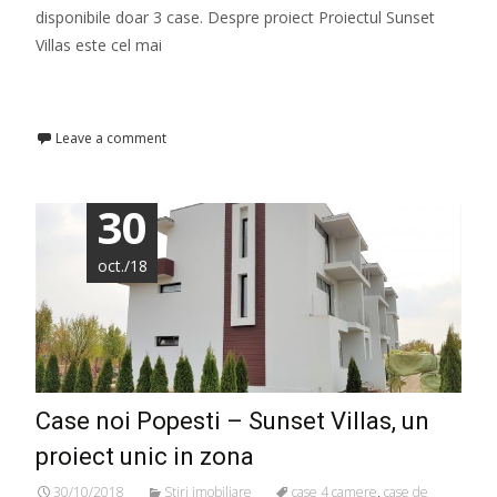
disponibile doar 3 case. Despre proiect Proiectul Sunset
Villas este cel mai
Read More…
Leave a comment
30
oct./18
Case noi Popesti – Sunset Villas, un
proiect unic in zona
30/10/2018
Stiri imobiliare
case 4 camere
,
case de