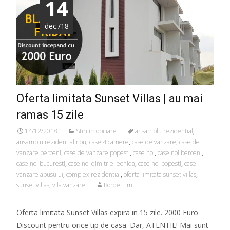
14
dec./18
Oferta limitata Sunset Villas | au mai
ramas 15 zile
14/12/2018
Stiri imobiliare
ansamblu rezidential
,
ansamblu rezidential nou
,
case 4 camere
,
case de vanzare
,
case de
vanzare berceni
,
case de vanzare popesti
,
case noi
,
case noi berceni
,
case noi bucuresti
,
case noi dimitrie leonida
,
case noi popesti
,
case
vanzare apusului
,
complex rezidential
,
oferta limitata sunset villas
,
sunset villas
,
vila vanzare
Bordei Emil
Oferta limitata Sunset Villas expira in 15 zile. 2000 Euro
Discount pentru orice tip de casa. Dar, ATENTIE! Mai sunt