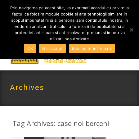
MENIU
Prin navigarea pe acest site, va exprimati acordul cu privire la
faptul ca folosim module cookie si alte tehnologii similare in
scopul imbunatatirii si al personalizarii continutului nostru, in
vederea analizarii traficului, a furnizarii de publicitate si a
0765 522 734 | 0724 880 890
protectiei anti-spam si anti-malware, precum si impotriva
contact@imoneria.ro
utilizarii neautorizate.
OK
Nu accept
Mai multe informatii
Archives
Tag Archives: case noi berceni