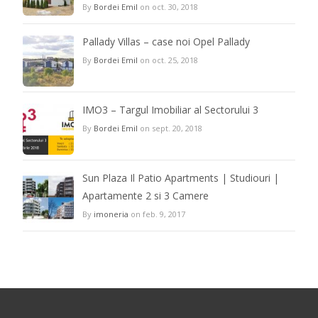
By
Bordei Emil
on oct. 30, 2018
Pallady Villas – case noi Opel Pallady
By
Bordei Emil
on oct. 25, 2018
IMO3 – Targul Imobiliar al Sectorului 3
By
Bordei Emil
on sept. 20, 2018
Sun Plaza Il Patio Apartments | Studiouri |
Apartamente 2 si 3 Camere
By
imoneria
on feb. 9, 2017