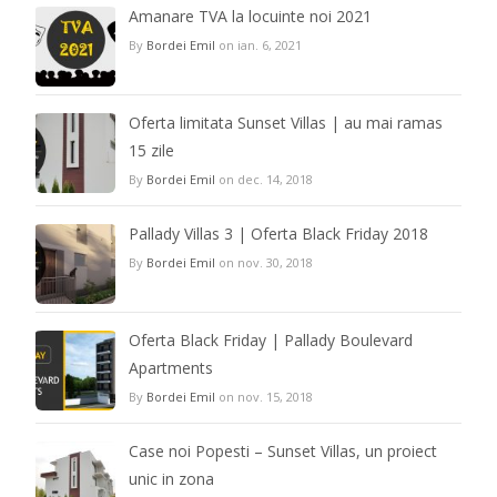
Amanare TVA la locuinte noi 2021
By
Bordei Emil
on ian. 6, 2021
Oferta limitata Sunset Villas | au mai ramas
15 zile
By
Bordei Emil
on dec. 14, 2018
Pallady Villas 3 | Oferta Black Friday 2018
By
Bordei Emil
on nov. 30, 2018
Oferta Black Friday | Pallady Boulevard
Apartments
By
Bordei Emil
on nov. 15, 2018
Case noi Popesti – Sunset Villas, un proiect
unic in zona