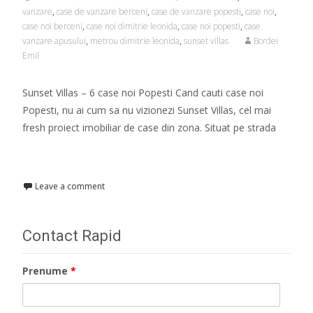
vanzare
,
case de vanzare berceni
,
case de vanzare popesti
,
case noi
,
case noi berceni
,
case noi dimitrie leonida
,
case noi popesti
,
case
vanzare apusului
,
metrou dimitrie leonida
,
sunset villas
Bordei
Emil
Sunset Villas – 6 case noi Popesti Cand cauti case noi
Popesti, nu ai cum sa nu vizionezi Sunset Villas, cel mai
fresh proiect imobiliar de case din zona. Situat pe strada
Read More…
Leave a comment
Contact Rapid
Prenume
*