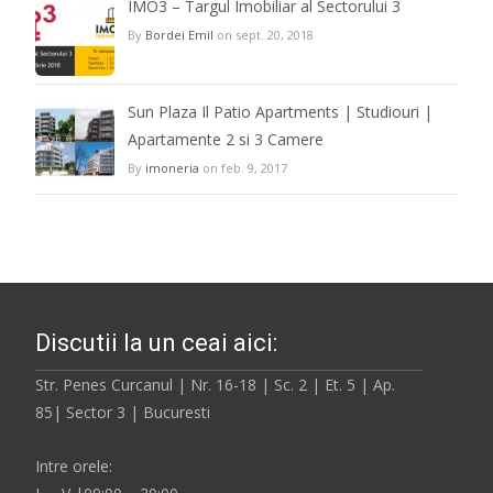
IMO3 – Targul Imobiliar al Sectorului 3
By
Bordei Emil
on sept. 20, 2018
Sun Plaza Il Patio Apartments | Studiouri |
Apartamente 2 si 3 Camere
By
imoneria
on feb. 9, 2017
Discutii la un ceai aici:
Str. Penes Curcanul | Nr. 16-18 | Sc. 2 | Et. 5 | Ap.
85| Sector 3 | Bucuresti
Intre orele: