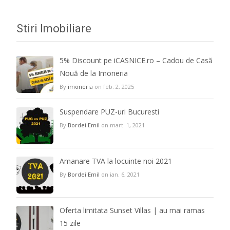
Stiri Imobiliare
5% Discount pe iCASNICE.ro – Cadou de Casă
Nouă de la Imoneria
By
imoneria
on feb. 2, 2025
Suspendare PUZ-uri Bucuresti
By
Bordei Emil
on mart. 1, 2021
Amanare TVA la locuinte noi 2021
By
Bordei Emil
on ian. 6, 2021
Oferta limitata Sunset Villas | au mai ramas
15 zile