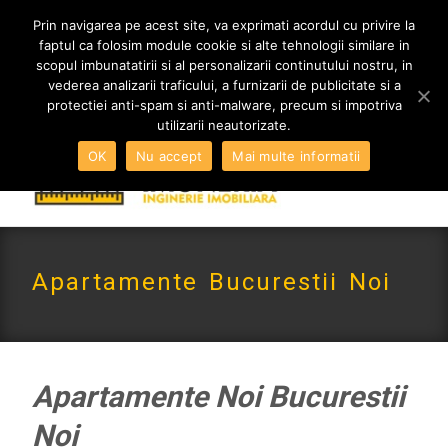
MENIU
Prin navigarea pe acest site, va exprimati acordul cu privire la
faptul ca folosim module cookie si alte tehnologii similare in
scopul imbunatatirii si al personalizarii continutului nostru, in
vederea analizarii traficului, a furnizarii de publicitate si a
0765 522 734 | 0724 880 890
protectiei anti-spam si anti-malware, precum si impotriva
contact@imoneria.ro
utilizarii neautorizate.
OK
Nu accept
Mai multe informatii
Apartamente Bucurestii Noi
Apartamente Noi Bucurestii
Noi