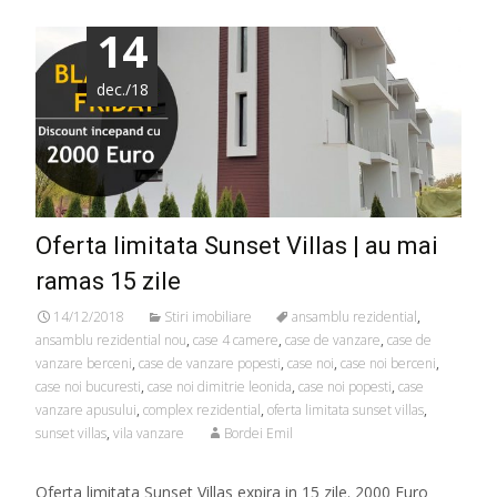
14
dec./18
Oferta limitata Sunset Villas | au mai
ramas 15 zile
14/12/2018
Stiri imobiliare
ansamblu rezidential
,
ansamblu rezidential nou
,
case 4 camere
,
case de vanzare
,
case de
vanzare berceni
,
case de vanzare popesti
,
case noi
,
case noi berceni
,
case noi bucuresti
,
case noi dimitrie leonida
,
case noi popesti
,
case
vanzare apusului
,
complex rezidential
,
oferta limitata sunset villas
,
sunset villas
,
vila vanzare
Bordei Emil
Oferta limitata Sunset Villas expira in 15 zile. 2000 Euro