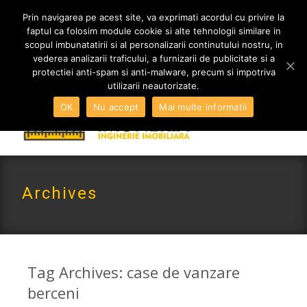
MENIU
Prin navigarea pe acest site, va exprimati acordul cu privire la
faptul ca folosim module cookie si alte tehnologii similare in
scopul imbunatatirii si al personalizarii continutului nostru, in
vederea analizarii traficului, a furnizarii de publicitate si a
0765 522 734 | 0724 880 890
protectiei anti-spam si anti-malware, precum si impotriva
contact@imoneria.ro
utilizarii neautorizate.
OK
Nu accept
Mai multe informatii
Archives
Tag Archives: case de vanzare
berceni