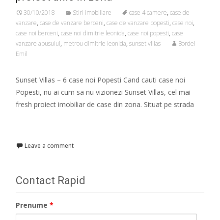
30/10/2018
Stiri imobiliare
case 4 camere
,
case de
vanzare
,
case de vanzare berceni
,
case de vanzare popesti
,
case noi
,
case noi berceni
,
case noi dimitrie leonida
,
case noi popesti
,
case
vanzare apusului
,
metrou dimitrie leonida
,
sunset villas
Bordei
Emil
Sunset Villas – 6 case noi Popesti Cand cauti case noi
Popesti, nu ai cum sa nu vizionezi Sunset Villas, cel mai
fresh proiect imobiliar de case din zona. Situat pe strada
Read More…
Leave a comment
Contact Rapid
Prenume
*