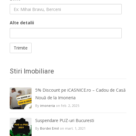
Alte detalii
Stiri Imobiliare
5% Discount pe iCASNICE.ro – Cadou de Casă
Nouă de la Imoneria
By
imoneria
on feb. 2, 2025
Suspendare PUZ-uri Bucuresti
By
Bordei Emil
on mart. 1, 2021