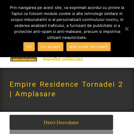
MENIU
Prin navigarea pe acest site, va exprimati acordul cu privire la
faptul ca folosim module cookie si alte tehnologii similare in
scopul imbunatatirii si al personalizarii continutului nostru, in
vederea analizarii traficului, a furnizarii de publicitate si a
0765 522 734 | 0724 880 890
protectiei anti-spam si anti-malware, precum si impotriva
contact@imoneria.ro
utilizarii neautorizate.
OK
Nu accept
Mai multe informatii
Empire Residence Tornadei 2
| Amplasare
Direct Dezvoltator