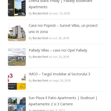
Oferta Black Friday | Pallady Boulevard
Apartments
By
Bordei Emil
on nov. 15, 2018
Case noi Popesti – Sunset Villas, un proiect
unic in zona
By
Bordei Emil
on oct. 30, 2018
Pallady Villas – case noi Opel Pallady
By
Bordei Emil
on oct. 25, 2018
IMO3 – Targul Imobiliar al Sectorului 3
By
Bordei Emil
on sept. 20, 2018
Sun Plaza Il Patio Apartments | Studiouri |
Apartamente 2 si 3 Camere
By
imoneria
on feb. 9, 2017