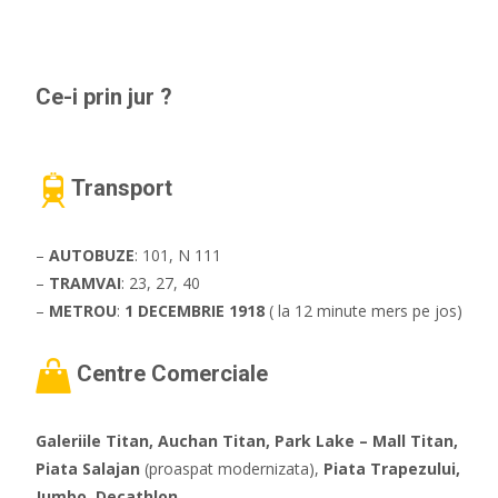
Ce-i prin jur ?
Transport
–
AUTOBUZE
: 101, N 111
–
TRAMVAI
: 23, 27, 40
–
METROU
:
1 DECEMBRIE 1918
( la 12 minute mers pe jos)
Centre Comerciale
Galeriile Titan, Auchan Titan, Park Lake – Mall Titan,
Piata Salajan
(proaspat modernizata),
Piata Trapezului,
Jumbo, Decathlon.