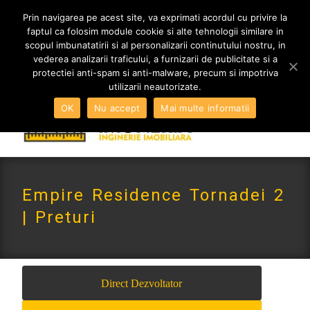
MENIU
Prin navigarea pe acest site, va exprimati acordul cu privire la
faptul ca folosim module cookie si alte tehnologii similare in
scopul imbunatatirii si al personalizarii continutului nostru, in
vederea analizarii traficului, a furnizarii de publicitate si a
0765 522 734 | 0724 880 890
protectiei anti-spam si anti-malware, precum si impotriva
contact@imoneria.ro
utilizarii neautorizate.
OK
Nu accept
Mai multe informatii
Empire Residence Tornadei 2
| Preturi
Direct Dezvoltator