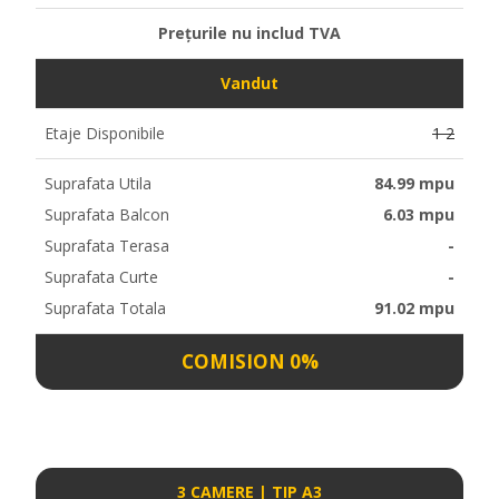
Prețurile nu includ TVA
Vandut
Etaje Disponibile
1 2
Suprafata Utila
84.99 mpu
Suprafata Balcon
6.03 mpu
Suprafata Terasa
-
Suprafata Curte
-
Suprafata Totala
91.02 mpu
COMISION 0%
3 CAMERE | TIP A3