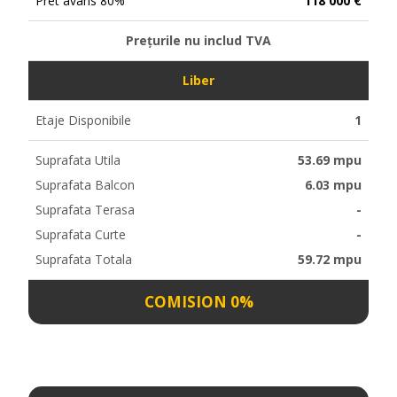
Pret avans 80%
118 000 €
Prețurile nu includ TVA
Liber
Etaje Disponibile
1
Suprafata Utila
53.69 mpu
Suprafata Balcon
6.03 mpu
Suprafata Terasa
-
Suprafata Curte
-
Suprafata Totala
59.72 mpu
COMISION 0%