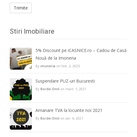
Stiri Imobiliare
5% Discount pe iCASNICE.ro – Cadou de Casă
Nouă de la Imoneria
By
imoneria
on feb. 2, 2025
Suspendare PUZ-uri Bucuresti
By
Bordei Emil
on mart. 1, 2021
Amanare TVA la locuinte noi 2021
By
Bordei Emil
on ian. 6, 2021