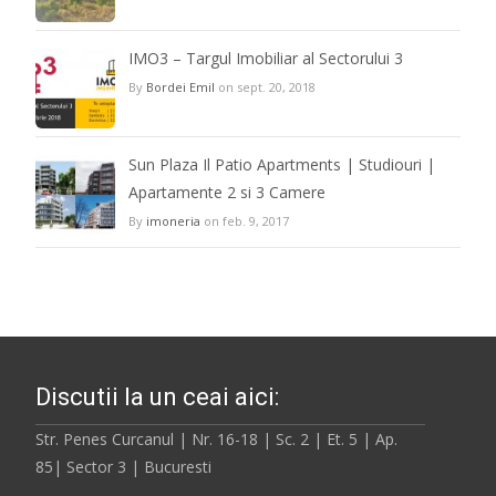
IMO3 – Targul Imobiliar al Sectorului 3
By
Bordei Emil
on sept. 20, 2018
Sun Plaza Il Patio Apartments | Studiouri |
Apartamente 2 si 3 Camere
By
imoneria
on feb. 9, 2017
Discutii la un ceai aici:
Str. Penes Curcanul | Nr. 16-18 | Sc. 2 | Et. 5 | Ap.
85| Sector 3 | Bucuresti