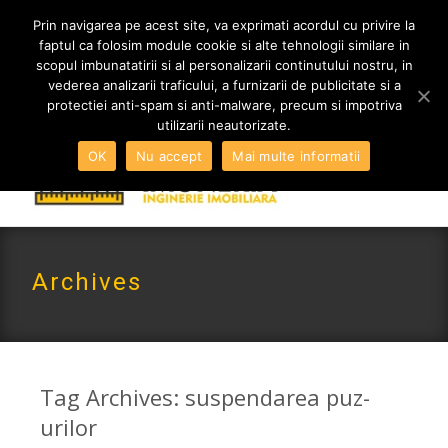
MENIU
Prin navigarea pe acest site, va exprimati acordul cu privire la
faptul ca folosim module cookie si alte tehnologii similare in
scopul imbunatatirii si al personalizarii continutului nostru, in
vederea analizarii traficului, a furnizarii de publicitate si a
0765 522 734 | 0724 880 890
protectiei anti-spam si anti-malware, precum si impotriva
contact@imoneria.ro
utilizarii neautorizate.
OK
Nu accept
Mai multe informatii
Archives
Tag Archives: suspendarea puz-
urilor