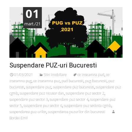
01
mart./21
Suspendare PUZ-uri Bucuresti
01/03/2021
Stiri imobiliare
ce inseamna pud
,
ce
inseamna pug
,
ce inseamna puz
,
pud bucuresti
,
pug bucuresti
,
puz
bucuresti
,
suspendare puz
,
suspendare puz bucuresti
,
suspendare puz
cgmb
,
suspendare puz nicusor dan
,
suspendare puz sector 2
,
suspendare puz sector 3
,
suspendare puz sector 4
,
suspendare puz
sector 5
,
suspendare puz sector 6
,
suspendare puz sedinta cgmb
,
suspendarea puz-urilor
,
suspendarea puzurilor din bucuresti
Bordei Emil