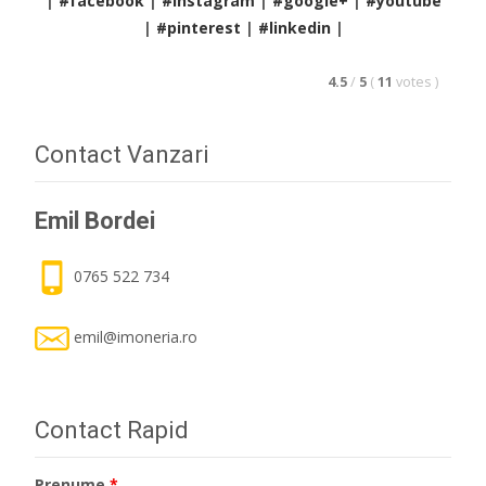
|
#facebook
|
#instagram
|
#google+
|
#youtube
|
#pinterest
|
#linkedin
|
4.5
/
5
(
11
votes
)
Contact Vanzari
Emil Bordei
0765 522 734
emil@imoneria.ro
Contact Rapid
Prenume
*