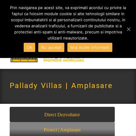
MENIU
Prin navigarea pe acest site, va exprimati acordul cu privire la
faptul ca folosim module cookie si alte tehnologii similare in
scopul imbunatatirii si al personalizarii continutului nostru, in
vederea analizarii traficului, a furnizarii de publicitate si a
0765 522 734 | 0724 880 890
protectiei anti-spam si anti-malware, precum si impotriva
contact@imoneria.ro
utilizarii neautorizate.
OK
Nu accept
Mai multe informatii
Pallady Villas | Amplasare
Direct Dezvoltator
Proiect | Amplasare