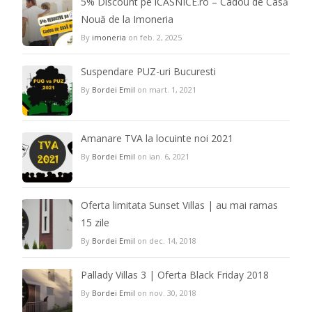
5% Discount pe iCASNICE.ro – Cadou de Casă
Nouă de la Imoneria
By
imoneria
on feb. 2, 2025
Suspendare PUZ-uri Bucuresti
By
Bordei Emil
on mart. 1, 2021
Amanare TVA la locuinte noi 2021
By
Bordei Emil
on ian. 6, 2021
Oferta limitata Sunset Villas | au mai ramas
15 zile
By
Bordei Emil
on dec. 14, 2018
Pallady Villas 3 | Oferta Black Friday 2018
By
Bordei Emil
on nov. 30, 2018