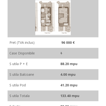
Pret (TVA inclus)
96 000 €
Case Disponibile
1
S utila P + E
88.20 mpu
S utila Balcoane
4.00 mpu
S utila Pod
41.20 mpu
S utila Totala
133.40 mpu