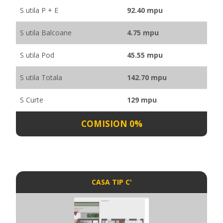
S utila P + E
92.40 mpu
S utila Balcoane
4.75 mpu
S utila Pod
45.55 mpu
S utila Totala
142.70 mpu
S Curte
129 mpu
COMISION 0%
CASA TIP C'