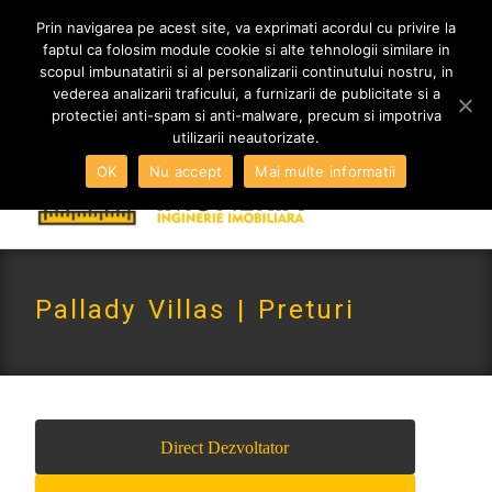
MENIU
Prin navigarea pe acest site, va exprimati acordul cu privire la
faptul ca folosim module cookie si alte tehnologii similare in
scopul imbunatatirii si al personalizarii continutului nostru, in
vederea analizarii traficului, a furnizarii de publicitate si a
0765 522 734 | 0724 880 890
protectiei anti-spam si anti-malware, precum si impotriva
contact@imoneria.ro
utilizarii neautorizate.
OK
Nu accept
Mai multe informatii
Pallady Villas | Preturi
Direct Dezvoltator