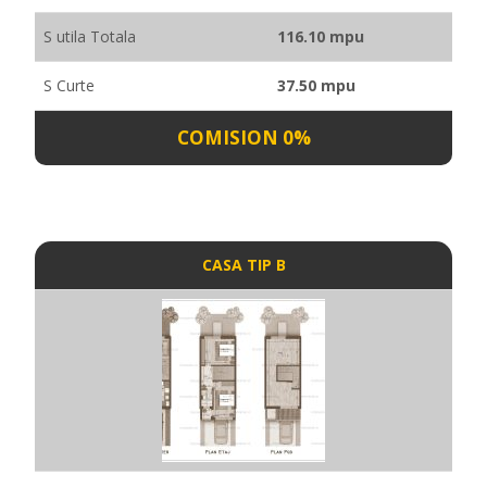
S utila Totala
116.10 mpu
S Curte
37.50 mpu
COMISION 0%
CASA TIP B