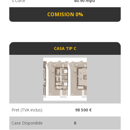
S Curte
80.90 mpu
COMISION 0%
CASA TIP C
Pret (TVA inclus)
98 500 €
Case Disponibile
8