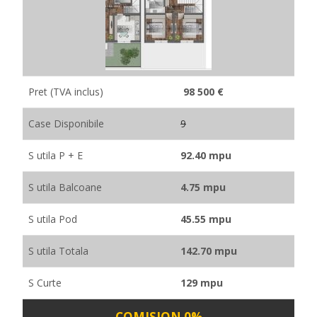
Pret (TVA inclus)
98 500 €
Case Disponibile
9
S utila P + E
92.40 mpu
S utila Balcoane
4.75 mpu
S utila Pod
45.55 mpu
S utila Totala
142.70 mpu
S Curte
129 mpu
COMISION 0%