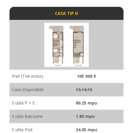
CASA TIP D
Pret (TVA inclus)
105 000 €
Case Disponibile
13,14,15
S utila P + E
80.25 mpu
S utila Balcoane
1.80 mpu
S utila Pod
34.05 mpu