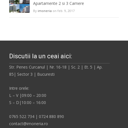
Apartamente 2 si 3 Camere
By
imoneria
on feb. 9, 2017
Discutii la un ceai aici:
Str. Penes Curcanul | Nr. 16-18 | Sc. 2 | Et. 5 | Ap.
85| Sector 3 | Bucuresti
Intre orele:
L – V |09:00 – 20:00
S – D|10:00 – 16:00
0765 522 734 | 0724 880 890
contact@imoneria.ro