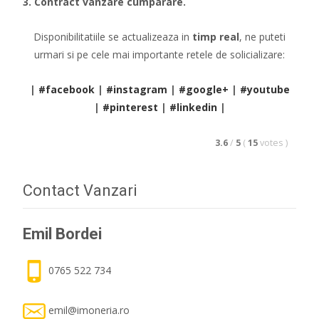
3. Contract vanzare cumparare.
Disponibilitatiile se actualizeaza in
timp real
, ne puteti
urmari si pe cele mai importante retele de solicializare:
|
#facebook
|
#instagram
|
#google+
|
#youtube
|
#pinterest
|
#linkedin
|
3.6
/
5
(
15
votes
)
Contact Vanzari
Emil Bordei
0765 522 734
emil@imoneria.ro