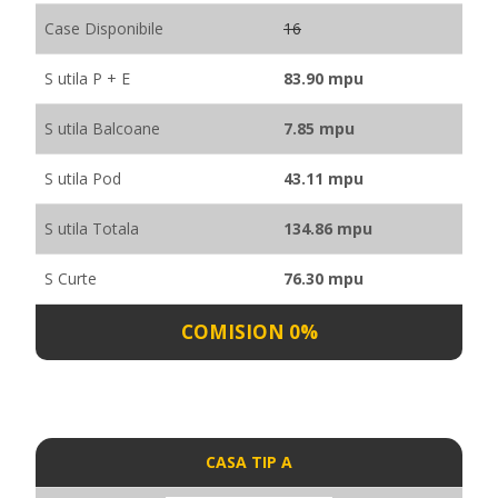
Case Disponibile
16
S utila P + E
83.90 mpu
S utila Balcoane
7.85 mpu
S utila Pod
43.11 mpu
S utila Totala
134.86 mpu
S Curte
76.30 mpu
COMISION 0%
CASA TIP A