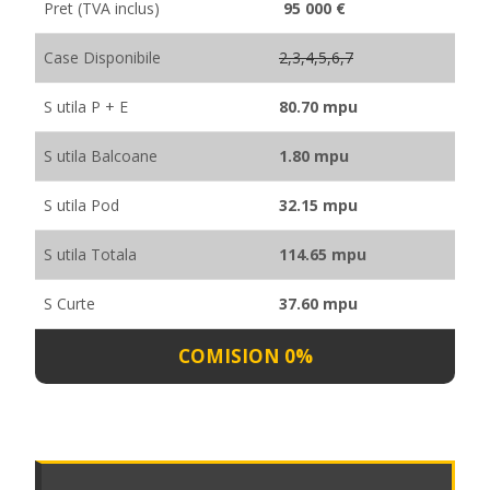
Pret (TVA inclus)
95 000 €
Case Disponibile
2,3,4,5,6,7
S utila P + E
80.70 mpu
S utila Balcoane
1.80 mpu
S utila Pod
32.15 mpu
S utila Totala
114.65 mpu
S Curte
37.60 mpu
COMISION 0%