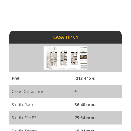
CASA TIP C1
Pret
213 445 €
Case Disponibile
1
S utila Parter
36.40 mpu
S utila E1+E2
75.54 mpu
S utila Terase
18.94 mpu