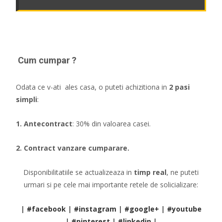
Cum cumpar ?
Odata ce v-ati ales casa, o puteti achizitiona in
2 pasi
simpli
:
1. Antecontract
: 30% din valoarea casei.
2. Contract vanzare cumparare.
Disponibilitatiile se actualizeaza in
timp real
, ne puteti
urmari si pe cele mai importante retele de solicializare:
|
#facebook
|
#instagram
|
#google+
|
#youtube
|
#pinterest
|
#linkedin
|