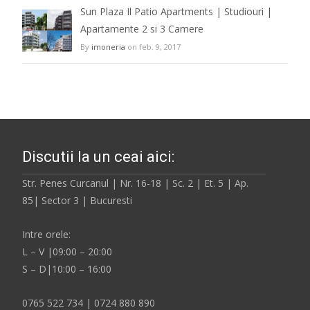
Sun Plaza Il Patio Apartments | Studiouri |
Apartamente 2 si 3 Camere
By
imoneria
on feb. 9, 2017
Discutii la un ceai aici:
Str. Penes Curcanul | Nr. 16-18 | Sc. 2 | Et. 5 | Ap.
85| Sector 3 | Bucuresti
Intre orele:
L – V |09:00 – 20:00
S – D|10:00 – 16:00
0765 522 734 | 0724 880 890