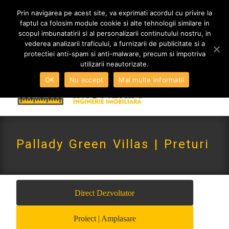
MENIU
Prin navigarea pe acest site, va exprimati acordul cu privire la
faptul ca folosim module cookie si alte tehnologii similare in
scopul imbunatatirii si al personalizarii continutului nostru, in
vederea analizarii traficului, a furnizarii de publicitate si a
0765 522 734 | 0724 880 890
protectiei anti-spam si anti-malware, precum si impotriva
contact@imoneria.ro
utilizarii neautorizate.
OK
Nu accept
Mai multe informatii
Pallady Green Villas | Preturi
Direct Dezvoltator
Proiect | Amplasare