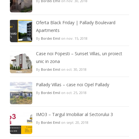
By
Bordei Emil
on nov. 30, 2018
Oferta Black Friday | Pallady Boulevard
Apartments
By
Bordei Emil
on nov. 15, 2018
Case noi Popesti – Sunset Villas, un proiect
unic in zona
By
Bordei Emil
on oct. 30, 2018
Pallady Villas – case noi Opel Pallady
By
Bordei Emil
on oct. 25, 2018
IMO3 – Targul Imobiliar al Sectorului 3
By
Bordei Emil
on sept. 20, 2018