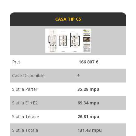
CASA TIP C5
Pret
166 807 €
Case Disponibile
1
S utila Parter
35.28 mpu
S utila E1+E2
69.34 mpu
S utila Terase
26.81 mpu
S utila Totala
131.43 mpu