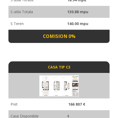
S utila Totala
130.88 mpu
S Teren
140.00 mpu
COMISION 0%
CASA TIP C3
Pret
166 807 €
Case Disponibile
1