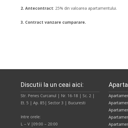
2. Antecontract
: 25% din valoarea apartamentului.
3. Contract vanzare cumparare.
Discutii la un ceai aici:
Aparta
Str. Penes Curcanul | Nr. 16-18 | Sc. 2 |
Apartamen
Et. 5 | Ap. 85| Sector 3 | Bucuresti
Apartamen
Apartamen
Intre orele:
Apartamen
L – V |09:00 – 20:00
Apartamen