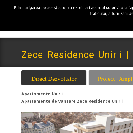
0765 522 734 | 0724 880 890
contact@imoneria.ro
Prin navigarea pe acest site, va exprimati acordul cu privire la fap
traficului, a furnizarii
Zece Residence Unirii 
Direct Dezvoltator
Proiect | Ampl
Apartamente Unirii
Apartamente de Vanzare Zece Residence Unirii