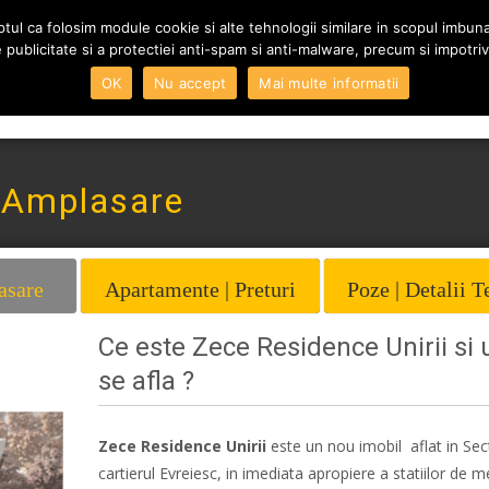
tul ca folosim module cookie si alte tehnologii similare in scopul imbunata
 de publicitate si a protectiei anti-spam si anti-malware, precum si impotriva
Skip to content
OK
Nu accept
Mai multe informatii
Home
Vanzari
Inchi
| Amplasare
asare
Apartamente | Preturi
Poze | Detalii T
Ce este Zece Residence Unirii si
se afla ?
Zece Residence Unirii
este un nou imobil aflat in Sec
cartierul Evreiesc, in imediata apropiere a statiilor de 