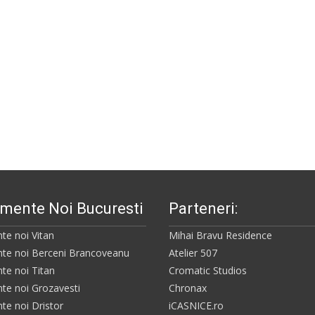
mente Noi Bucuresti
Parteneri:
te noi Vitan
Mihai Bravu Residence
te noi Berceni Brancoveanu
Atelier 507
te noi Titan
Cromatic Studios
te noi Grozavesti
Chronax
te noi Dristor
iCASNICE.ro