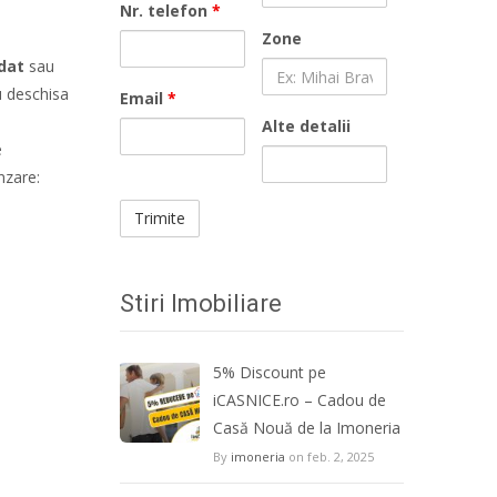
Nr. telefon
*
Zone
dat
sau
u deschisa
Email
*
Alte detalii
e
nzare:
Stiri Imobiliare
5% Discount pe
iCASNICE.ro – Cadou de
Casă Nouă de la Imoneria
By
imoneria
on feb. 2, 2025