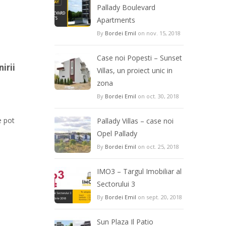
Pallady Boulevard
Apartments
By
Bordei Emil
on nov. 15, 2018
Case noi Popesti – Sunset
irii
Villas, un proiect unic in
zona
By
Bordei Emil
on oct. 30, 2018
e pot
Pallady Villas – case noi
Opel Pallady
By
Bordei Emil
on oct. 25, 2018
IMO3 – Targul Imobiliar al
Sectorului 3
By
Bordei Emil
on sept. 20, 2018
Sun Plaza Il Patio