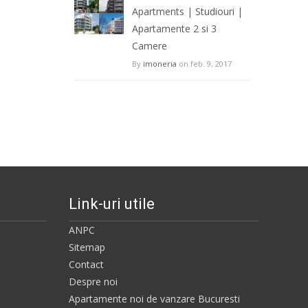
Apartments | Studiouri |
Apartamente 2 si 3
Camere
By
imoneria
on feb. 9, 2017
Link-uri utile
ANPC
Sitemap
Contact
Despre noi
Apartamente noi de vanzare Bucuresti