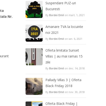
Suspendare PUZ-uri
Bucuresti
ita
By
Bordei Emil
on mart. 1, 2021
ala Nr.
Amanare TVA la locuinte
noi 2021
By
Bordei Emil
on ian. 6, 2021
Oferta limitata Sunset
aurant
Villas | au mai ramas 15
zile
By
Bordei Emil
on dec. 14, 2018
Pallady Villas 3 | Oferta
Black Friday 2018
By
Bordei Emil
on nov. 30, 2018
Oferta Black Friday |