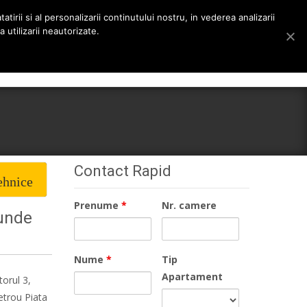
tirii si al personalizarii continutului nostru, in vederea analizarii
 utilizarii neautorizate.
Search
rieri
Despre noi
Stiri
Contact
for:
Contact Rapid
ehnice
Prenume
*
Nr. camere
 unde
Nume
*
Tip
Apartament
torul 3,
metrou Piata