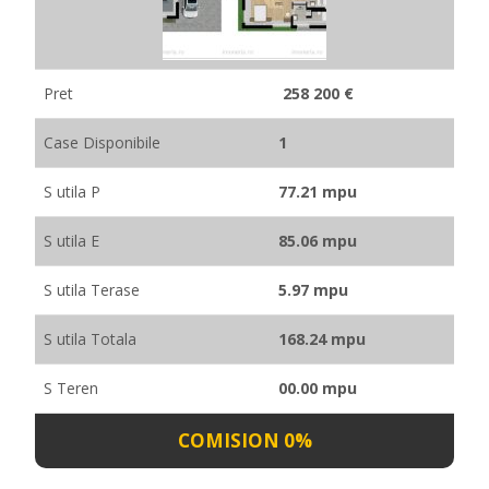
Pret
258 200 €
Case Disponibile
1
S utila P
77.21 mpu
S utila E
85.06 mpu
S utila Terase
5.97 mpu
S utila Totala
168.24 mpu
S Teren
00.00 mpu
COMISION 0%