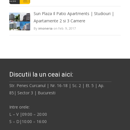
Sun Plaza Il Patio Apartments | Studiouri |
Apartamente 2 si 3 Camere
By
imoneria
on feb. 9, 2017
Discutii la un ceai aici:
Str. Penes Curcanul | Nr. 16-18 | Sc. 2 | Et. 5 | Ap.
85| Sector 3 | Bucuresti
Intre orele:
L – V |09:00 – 20:00
S – D|10:00 – 16:00