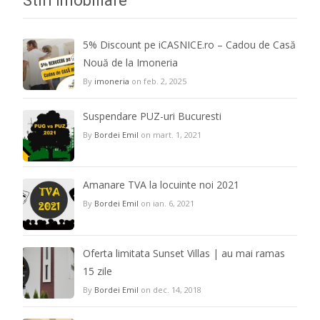
Stiri Imobiliare
5% Discount pe iCASNICE.ro – Cadou de Casă
Nouă de la Imoneria
By
imoneria
on feb. 2, 2025
Suspendare PUZ-uri Bucuresti
By
Bordei Emil
on mart. 1, 2021
Amanare TVA la locuinte noi 2021
By
Bordei Emil
on ian. 6, 2021
Oferta limitata Sunset Villas | au mai ramas
15 zile
By
Bordei Emil
on dec. 14, 2018