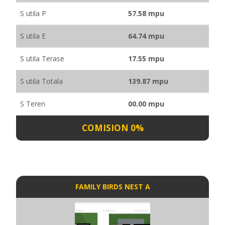
S utila P
57.58 mpu
S utila E
64.74 mpu
S utila Terase
17.55 mpu
S utila Totala
139.87 mpu
S Teren
00.00 mpu
COMISION 0%
FAMILY BIRDS NEST A