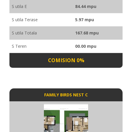
S utila E
84.44 mpu
S utila Terase
5.97 mpu
S utila Totala
167.68 mpu
S Teren
00.00 mpu
COMISION 0%
FAMILY BIRDS NEST C