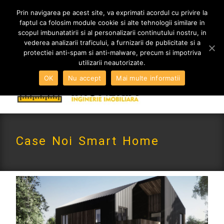
MENIU
Prin navigarea pe acest site, va exprimati acordul cu privire la
faptul ca folosim module cookie si alte tehnologii similare in
scopul imbunatatirii si al personalizarii continutului nostru, in
vederea analizarii traficului, a furnizarii de publicitate si a
0765 522 734 | 0724 880 890
protectiei anti-spam si anti-malware, precum si impotriva
contact@imoneria.ro
utilizarii neautorizate.
OK
Nu accept
Mai multe informatii
Case Noi Smart Home