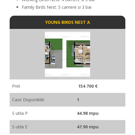
Family Birds Nest: 5 camere si 3 bai
YOUNG BIRDS NEST A
Pret
154 700 €
Case Disponibile
1
S utila P
44.98 mpu
S utila E
47.90 mpu