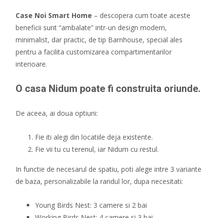
Case Noi Smart Home
– descopera cum toate aceste
beneficii sunt “ambalate” intr-un design modern,
minimalist, dar practic, de tip Barnhouse, special ales
pentru a facilita customizarea compartimentarilor
interioare.
O casa Nidum poate fi construita oriunde.
De aceea, ai doua optiuni:
Fie iti alegi din locatiile deja existente.
Fie vii tu cu terenul, iar Nidum cu restul.
In functie de necesarul de spatiu, poti alege intre 3 variante
de baza, personalizabile la randul lor, dupa necesitati:
Young Birds Nest: 3 camere si 2 bai
Working Birds Nest: 4 camere si 3 bai