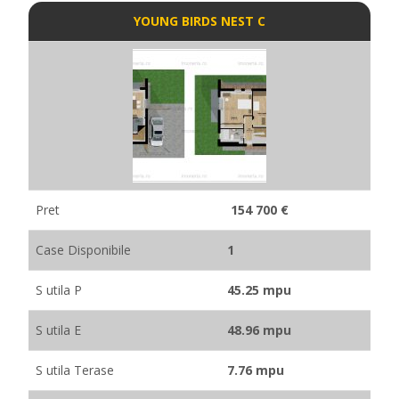
YOUNG BIRDS NEST C
Pret
154 700 €
Case Disponibile
1
S utila P
45.25 mpu
S utila E
48.96 mpu
S utila Terase
7.76 mpu