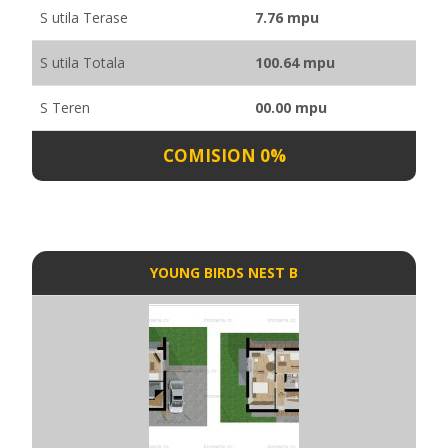
S utila Terase
7.76 mpu
S utila Totala
100.64 mpu
S Teren
00.00 mpu
COMISION 0%
YOUNG BIRDS NEST B