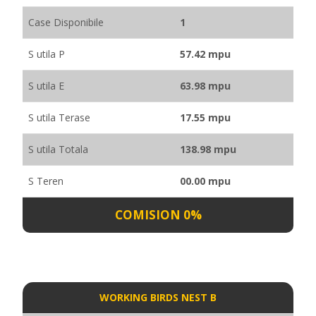
Case Disponibile
1
S utila P
57.42 mpu
S utila E
63.98 mpu
S utila Terase
17.55 mpu
S utila Totala
138.98 mpu
S Teren
00.00 mpu
COMISION 0%
WORKING BIRDS NEST B