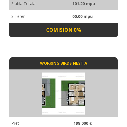
S utila Totala
101.20 mpu
S Teren
00.00 mpu
COMISION 0%
WORKING BIRDS NEST A
Pret
198 000 €