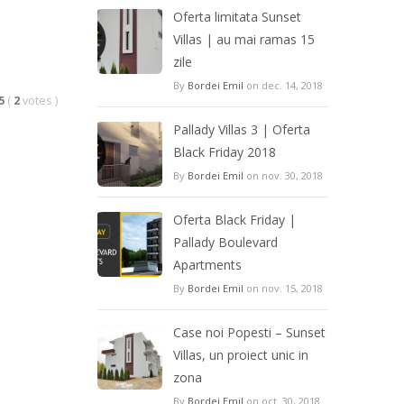
Oferta limitata Sunset
Villas | au mai ramas 15
zile
By
Bordei Emil
on dec. 14, 2018
5
(
2
votes
)
Pallady Villas 3 | Oferta
Black Friday 2018
By
Bordei Emil
on nov. 30, 2018
Oferta Black Friday |
Pallady Boulevard
Apartments
By
Bordei Emil
on nov. 15, 2018
Case noi Popesti – Sunset
Villas, un proiect unic in
zona
By
Bordei Emil
on oct. 30, 2018