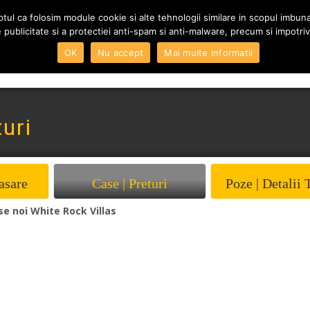
tul ca folosim module cookie si alte tehnologii similare in scopul imbunata
 de publicitate si a protectiei anti-spam si anti-malware, precum si impotriva
Skip to content
OK
Nu accept
Mai multe informatii
Home
Vanzari
Inchi
uri
asare
Case | Preturi
Poze | Detalii 
e noi White Rock Villas