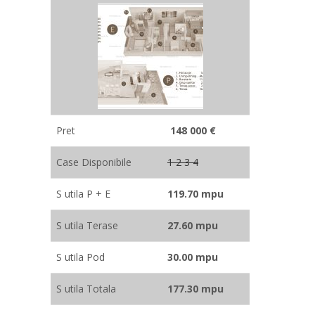
Pret
148 000 €
Case Disponibile
1 2 3 4
S utila P + E
119.70 mpu
S utila Terase
27.60 mpu
S utila Pod
30.00 mpu
S utila Totala
177.30 mpu