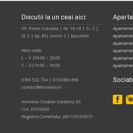
Discutii la un ceai aici:
Aparta
Str. Penes Curcanul | Nr. 16-18 | Sc. 2 |
Apartamen
Et. 5 | Ap. 85| Sector 3 | Bucuresti
Apartamen
Apartamen
Intre orele:
Apartamen
L – V |09:00 – 20:00
Apartamen
S – D|10:00 – 16:00
Apartamen
Sociabi
0765 522 734 | 0724 880 890
contact@imoneria.ro
Imoneria Creative Solutions Srl
CUI: 35352042
Registrul Comertului: J40/15557/2015