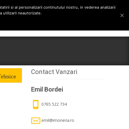
tirii si al personalizarii continutului nostru, in vederea analizarii
 utilizarii neautorizate.
Search
rieri
Despre noi
Stiri
Contact
for:
Contact Vanzari
Tehnice
Emil Bordei
0765 522 734
emil@imoneria.ro