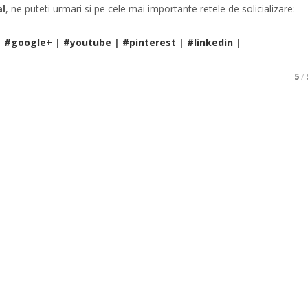
al
, ne puteti urmari si pe cele mai importante retele de solicializare:
|
#google+
|
#youtube
|
#pinterest
|
#linkedin
|
5
/