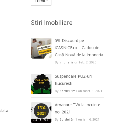
Stiri Imobiliare
5% Discount pe
iCASNICE.ro – Cadou de
Casă Nouă de la Imoneria
By
imoneria
on feb. 2, 2025
Suspendare PUZ-uri
Bucuresti
By
Bordei Emil
on mart. 1, 2021
Amanare TVA la locuinte
plata
noi 2021
By
Bordei Emil
on ian. 6, 2021