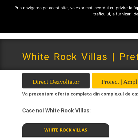
0765 522 734 | 0724 880 890
contact@imoneria.ro
Prin navigarea pe acest site, va exprimati acordul cu privire la fap
traficului, a furnizarii
White Rock Villas | Pret
Direct Dezvoltator
Proiect | Ampl
Va prezentam oferta completa din complexul de cas
Case noi White Rock Villas:
WHITE ROCK VILLAS