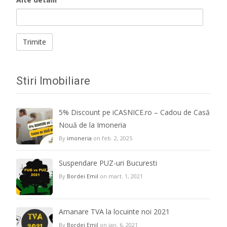
Stiri Imobiliare
5% Discount pe iCASNICE.ro – Cadou de Casă
Nouă de la Imoneria
By
imoneria
on feb. 2, 2025
Suspendare PUZ-uri Bucuresti
By
Bordei Emil
on mart. 1, 2021
Amanare TVA la locuinte noi 2021
By
Bordei Emil
on ian. 6, 2021