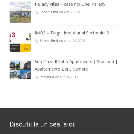
Pallady Villas – case noi Opel Pallady
By
Bordei Emil
on oct. 25, 2018
IMO3 – Targul Imobiliar al Sectorului 3
By
Bordei Emil
on sept. 20, 2018
Sun Plaza Il Patio Apartments | Studiouri |
Apartamente 2 si 3 Camere
By
imoneria
on feb. 9, 2017
Discutii la un ceai aici: