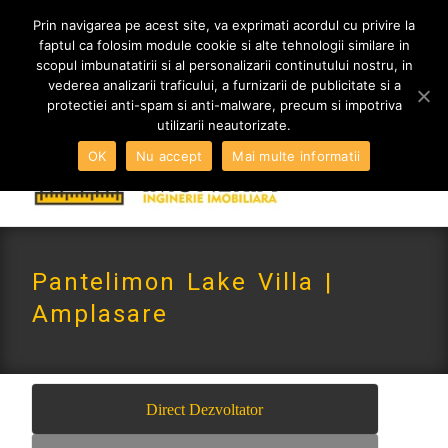
MENIU
Prin navigarea pe acest site, va exprimati acordul cu privire la
faptul ca folosim module cookie si alte tehnologii similare in
scopul imbunatatirii si al personalizarii continutului nostru, in
vederea analizarii traficului, a furnizarii de publicitate si a
0765 522 734 | 0724 880 890
protectiei anti-spam si anti-malware, precum si impotriva
contact@imoneria.ro
utilizarii neautorizate.
OK
Nu accept
Mai multe informatii
Pantelimon Lake Villa |
Amplasare
Direct Dezvoltator