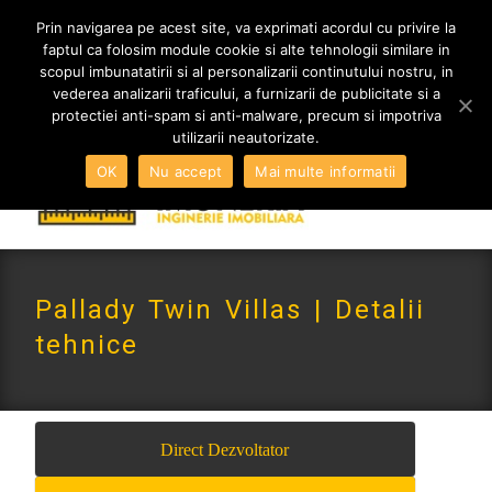
MENIU
Prin navigarea pe acest site, va exprimati acordul cu privire la
faptul ca folosim module cookie si alte tehnologii similare in
scopul imbunatatirii si al personalizarii continutului nostru, in
vederea analizarii traficului, a furnizarii de publicitate si a
0765 522 734 | 0724 880 890
protectiei anti-spam si anti-malware, precum si impotriva
contact@imoneria.ro
utilizarii neautorizate.
OK
Nu accept
Mai multe informatii
Pallady Twin Villas | Detalii
tehnice
Direct Dezvoltator