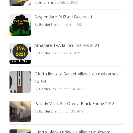
By
imoneria
on feb. 2, 2025
Suspendare PUZ-uri Bucuresti
By
Bordei Emil
on mart. 1, 2021
Amanare TVA la locuinte noi 2021
By
Bordei Emil
on ian. 6, 2021
Oferta limitata Sunset Villas | au mai ramas
15 zile
By
Bordei Emil
on dec. 14, 2018
Pallady Villas 3 | Oferta Black Friday 2018
By
Bordei Emil
on nov. 30, 2018
Oferta Black Friday | Pallady Boulevard