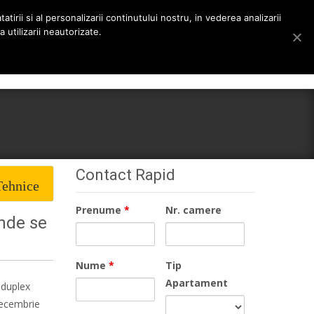
tirii si al personalizarii continutului nostru, in vederea analizarii
 utilizarii neautorizate.
Search
rieri
Despre noi
Stiri
Contact
for:
Contact Rapid
Tehnice
Prenume
*
Nr. camere
unde se
Nume
*
Tip
Apartament
p duplex
Decembrie