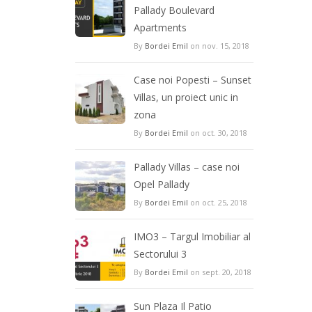
Pallady Boulevard
Apartments
By
Bordei Emil
on nov. 15, 2018
Case noi Popesti – Sunset
Villas, un proiect unic in
zona
By
Bordei Emil
on oct. 30, 2018
Pallady Villas – case noi
Opel Pallady
By
Bordei Emil
on oct. 25, 2018
IMO3 – Targul Imobiliar al
Sectorului 3
By
Bordei Emil
on sept. 20, 2018
Sun Plaza Il Patio