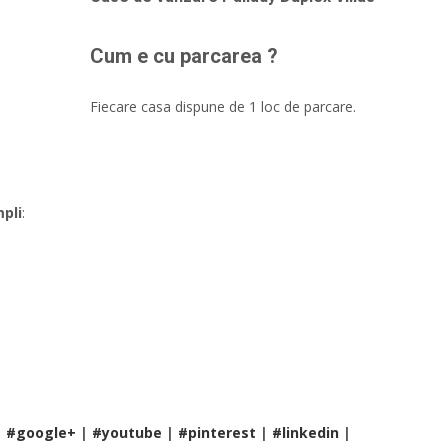
Cum e cu parcarea ?
Fiecare casa dispune de 1 loc de parcare.
mpli
:
|
#google+
|
#youtube
|
#pinterest
|
#linkedin
|