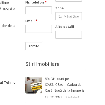
Nr. telefon
*
altime
Zone
0 mpu si o
Email
*
iilor de la
Alte detalii
Stiri Imobiliare
5% Discount pe
iul Tehnic
iCASNICE.ro – Cadou de
Casă Nouă de la Imoneria
By
imoneria
on feb. 2, 2025