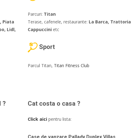
Parcuri:
Titan
, Piata
Terase, cafenele, restaurante:
La Barca, Trattoria
o, Lidl,
Cappuccini
etc
Sport
Parcul Titan,
Titan Fitness Club
l ?
Cat costa o casa ?
Click aici
pentru lista:
Case de vanzare Pallady Duplex Villas