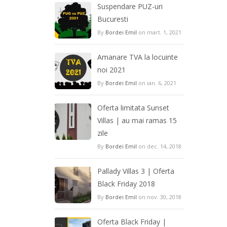
Suspendare PUZ-uri
Bucuresti
By
Bordei Emil
on mart. 1, 2021
Amanare TVA la locuinte
noi 2021
By
Bordei Emil
on ian. 6, 2021
Oferta limitata Sunset
Villas | au mai ramas 15
zile
By
Bordei Emil
on dec. 14, 2018
Pallady Villas 3 | Oferta
Black Friday 2018
By
Bordei Emil
on nov. 30, 2018
Oferta Black Friday |