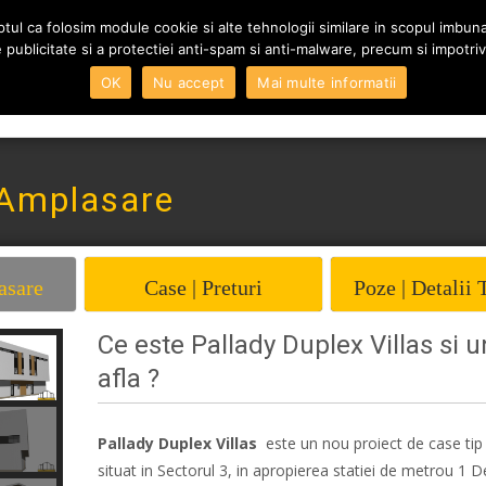
tul ca folosim module cookie si alte tehnologii similare in scopul imbunata
 de publicitate si a protectiei anti-spam si anti-malware, precum si impotriva
Skip to content
OK
Nu accept
Mai multe informatii
Home
Vanzari
Inchi
 Amplasare
asare
Case | Preturi
Poze | Detalii 
Ce este Pallady Duplex Villas si 
afla ?
Pallady Duplex Villas
este un nou proiect de case ti
situat in Sectorul 3, in apropierea statiei de metrou 1 