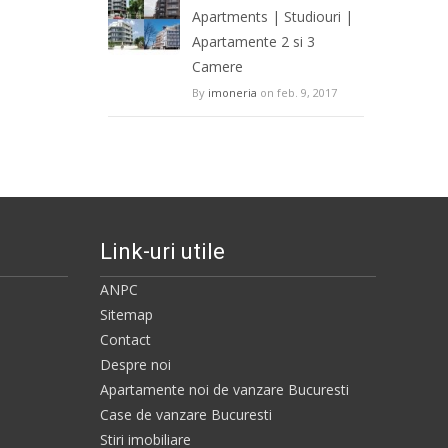
Apartments | Studiouri |
Apartamente 2 si 3
Camere
By
imoneria
on feb. 9, 2017
Link-uri utile
ANPC
Sitemap
Contact
Despre noi
Apartamente noi de vanzare Bucuresti
Case de vanzare Bucuresti
Stiri imobiliare