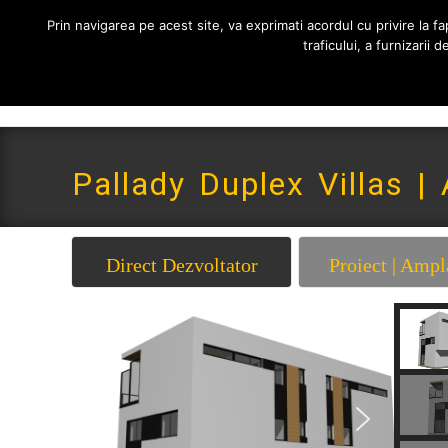
0765 522 734 | 0724 880 890
contact@imoneria.ro
Prin navigarea pe acest site, va exprimati acordul cu privire la fap
traficului, a furnizarii
Pallady Duplex Villas |
Direct Dezvoltator
Proiect | Ampl