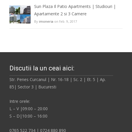
Sun Plaza Il Patio Apartments | Studiouri |
Apartamente 2 si 3 Camere
By
imoneria
on feb. 9, 2017
Discutii la un ceai aici:
Str. Penes Curcanul | Nr. 16-18 | Sc. 2 | Et. 5 | Ap.
85| Sector 3 | Bucuresti
Intre orele:
L – V |09:00 – 20:00
S – D|10:00 – 16:00
0765 522 734 | 0724 880 890