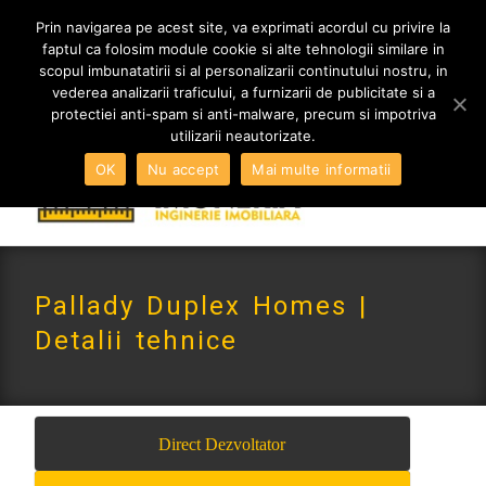
MENIU
Prin navigarea pe acest site, va exprimati acordul cu privire la
faptul ca folosim module cookie si alte tehnologii similare in
scopul imbunatatirii si al personalizarii continutului nostru, in
vederea analizarii traficului, a furnizarii de publicitate si a
0765 522 734 | 0724 880 890
protectiei anti-spam si anti-malware, precum si impotriva
contact@imoneria.ro
utilizarii neautorizate.
OK
Nu accept
Mai multe informatii
Pallady Duplex Homes |
Detalii tehnice
Direct Dezvoltator