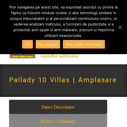
MENIU
Prin navigarea pe acest site, va exprimati acordul cu privire la
faptul ca folosim module cookie si alte tehnologii similare in
scopul imbunatatirii si al personalizarii continutului nostru, in
vederea analizarii traficului, a furnizarii de publicitate si a
0765 522 734 | 0724 880 890
protectiei anti-spam si anti-malware, precum si impotriva
contact@imoneria.ro
utilizarii neautorizate.
OK
Nu accept
Mai multe informatii
Pallady 10 Villas | Amplasare
Direct Dezvoltator
Proiect | Amplasare