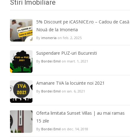
Stiri Imobiliare
5% Discount pe iCASNICE.ro – Cadou de Casă
Nouă de la Imoneria
By
imoneria
on feb. 2, 2025
Suspendare PUZ-uri Bucuresti
By
Bordei Emil
on mart. 1, 2021
Amanare TVA la locuinte noi 2021
By
Bordei Emil
on ian. 6, 2021
Oferta limitata Sunset Villas | au mai ramas
15 zile
By
Bordei Emil
on dec. 14, 2018