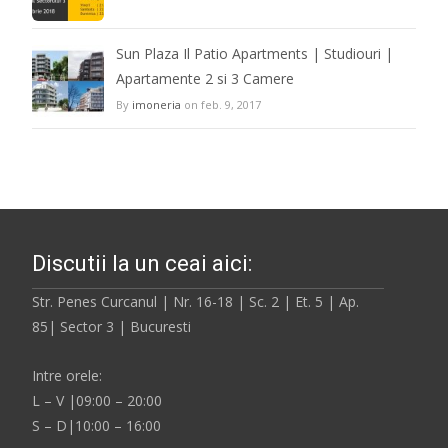
Sun Plaza Il Patio Apartments | Studiouri |
Apartamente 2 si 3 Camere
By
imoneria
on feb. 9, 2017
Discutii la un ceai aici:
Str. Penes Curcanul | Nr. 16-18 | Sc. 2 | Et. 5 | Ap.
85| Sector 3 | Bucuresti
Intre orele:
L – V |09:00 – 20:00
S – D|10:00 – 16:00