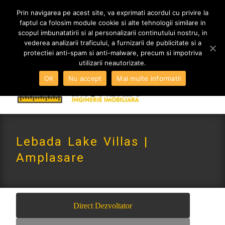
MENIU
Prin navigarea pe acest site, va exprimati acordul cu privire la
faptul ca folosim module cookie si alte tehnologii similare in
scopul imbunatatirii si al personalizarii continutului nostru, in
vederea analizarii traficului, a furnizarii de publicitate si a
0765 522 734 | 0724 880 890
protectiei anti-spam si anti-malware, precum si impotriva
contact@imoneria.ro
utilizarii neautorizate.
OK
Nu accept
Mai multe informatii
Lebada Lake Villas |
Amplasare
Direct Dezvoltator