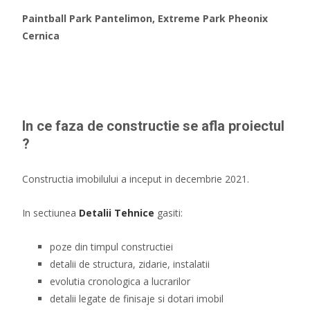
Paintball Park Pantelimon, Extreme Park Pheonix
Cernica
In ce faza de constructie se afla proiectul
?
Constructia imobilului a inceput in decembrie 2021.
In sectiunea
Detalii Tehnice
gasiti:
poze din timpul constructiei
detalii de structura, zidarie, instalatii
evolutia cronologica a lucrarilor
detalii legate de finisaje si dotari imobil