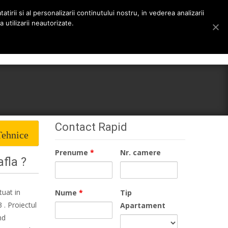
tirii si al personalizarii continutului nostru, in vederea analizarii
 utilizarii neautorizate.
Search
rieri
Despre noi
Stiri
Contact
for:
Contact Rapid
Tehnice
Prenume
*
Nr. camere
afla ?
tuat in
Nume
*
Tip
 . Proiectul
Apartament
nd