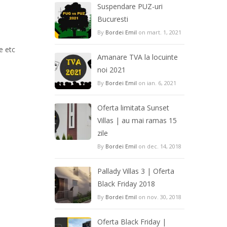
Suspendare PUZ-uri
Bucuresti
By
Bordei Emil
on mart. 1, 2021
e
etc
Amanare TVA la locuinte
noi 2021
By
Bordei Emil
on ian. 6, 2021
Oferta limitata Sunset
Villas | au mai ramas 15
zile
By
Bordei Emil
on dec. 14, 2018
Pallady Villas 3 | Oferta
Black Friday 2018
By
Bordei Emil
on nov. 30, 2018
Oferta Black Friday |