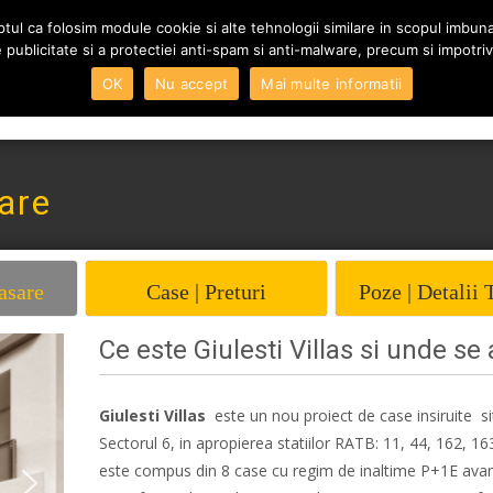
tul ca folosim module cookie si alte tehnologii similare in scopul imbunata
 de publicitate si a protectiei anti-spam si anti-malware, precum si impotriva
Skip to content
OK
Nu accept
Mai multe informatii
Home
Vanzari
Inchi
are
asare
Case | Preturi
Poze | Detalii 
Ce este Giulesti Villas si unde se 
Giulesti Villas
este un nou proiect de case insiruite si
Sectorul 6, in apropierea statiilor RATB: 11, 44, 162, 163
este compus din 8 case cu regim de inaltime P+1E ava