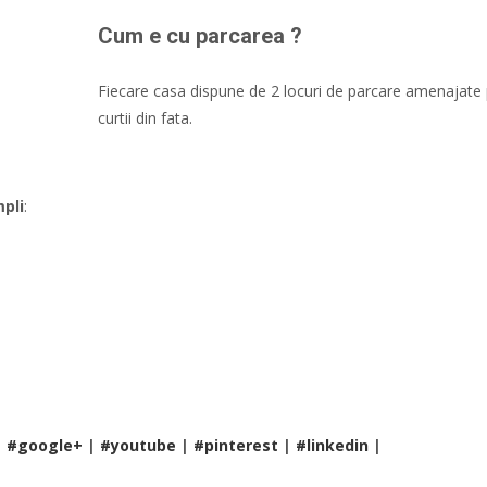
Cum e cu parcarea ?
Fiecare casa dispune de 2 locuri de parcare amenajate 
curtii din fata.
mpli
:
|
#google+
|
#youtube
|
#pinterest
|
#linkedin
|