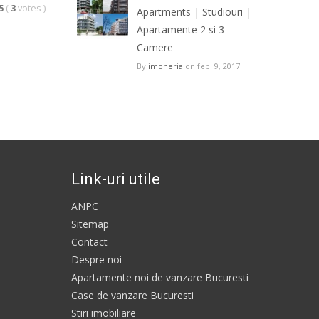
5
(
3
votes
)
Apartments | Studiouri |
Apartamente 2 si 3
Camere
By
imoneria
on feb. 9, 2017
Link-uri utile
ANPC
Sitemap
Contact
Despre noi
Apartamente noi de vanzare Bucuresti
Case de vanzare Bucuresti
Stiri imobiliare