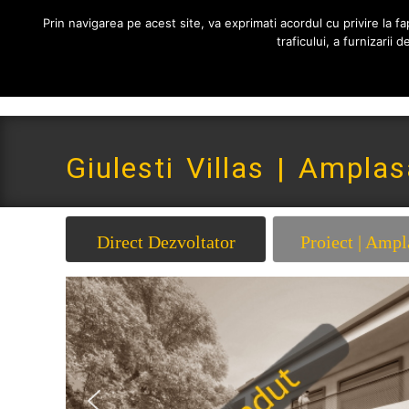
0765 522 734 | 0724 880 890
contact@imoneria.ro
Prin navigarea pe acest site, va exprimati acordul cu privire la fap
traficului, a furnizarii
Giulesti Villas | Amplas
Direct Dezvoltator
Proiect | Ampl