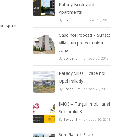
Pallady Boulevard
Apartments
By
Bordei Emil
on nov. 15, 2018
pe spatiul
Case noi Popesti – Sunset
Villas, un proiect unic in
zona
By
Bordei Emil
on oct. 30, 2018
Pallady Villas – case noi
Opel Pallady
By
Bordei Emil
on oct. 25, 2018
IMO3 – Targul Imobiliar al
Sectorului 3
By
Bordei Emil
on sept. 20, 2018
Sun Plaza Il Patio