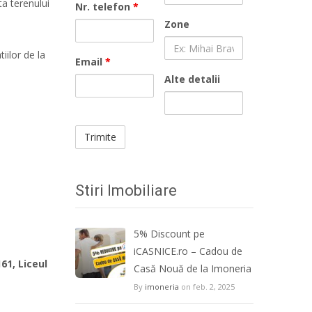
ta terenului
Nr. telefon
*
Zone
iilor de la
Email
*
Alte detalii
Stiri Imobiliare
5% Discount pe
iCASNICE.ro – Cadou de
61, Liceul
Casă Nouă de la Imoneria
By
imoneria
on feb. 2, 2025