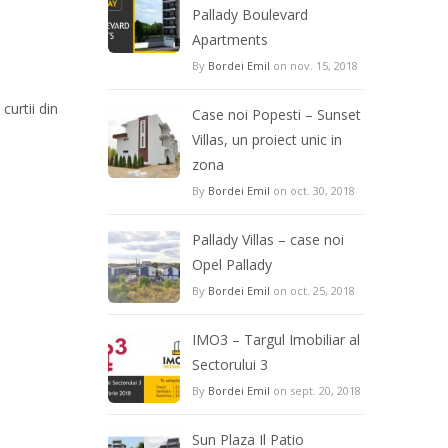
Pallady Boulevard
Apartments
By
Bordei Emil
on nov. 15, 2018
urtii din
Case noi Popesti – Sunset
Villas, un proiect unic in
zona
By
Bordei Emil
on oct. 30, 2018
Pallady Villas – case noi
Opel Pallady
By
Bordei Emil
on oct. 25, 2018
IMO3 – Targul Imobiliar al
Sectorului 3
By
Bordei Emil
on sept. 20, 2018
Sun Plaza Il Patio