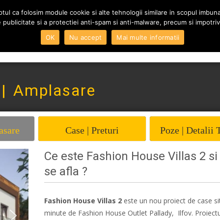
tul ca folosim module cookie si alte tehnologii similare in scopul imbunata
 de publicitate si a protectiei anti-spam si anti-malware, precum si impotriva
Skip to content
OK
Nu accept
Mai multe informatii
Home
Vanzari
Inchi
 | Amplasare
asare
Case | Preturi
Poze | Detalii 
Ce este Fashion House Villas 2 s
se afla ?
Fashion House Villas 2
este un nou proiect de case si
minute de Fashion House Outlet Pallady, Ilfov. Proiectu