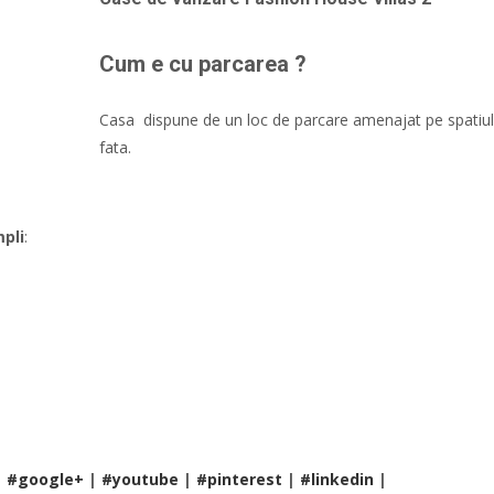
Cum e cu parcarea ?
Casa dispune de un loc de parcare amenajat pe spatiul c
fata.
mpli
:
|
#google+
|
#youtube
|
#pinterest
|
#linkedin
|