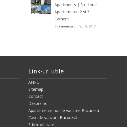
Apartments | Studiouri |
Apartamente 2 si 3
Camere
By
imoneria
on feb. 9, 2017
Link-uri utile
ANPC
Sitemap
Contact
Despre noi
Apartamente noi de vanzare Bucuresti
Case de vanzare Bucuresti
Stiri imobiliare