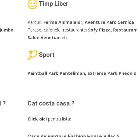
Timp Liber
Parcuri:
Ferma Animalelor, Aventura Parc Cernica
 Jumbo
Terase, cafenele, restaurante:
Sofy Pizza, Restaurant
Salon Venetian
etc
Sport
Paintball Park Pantelimon, Extreme Park Pheonix
l ?
Cat costa casa ?
Click aici
pentru lista:
Case de vanzare Fashion House Villas 2