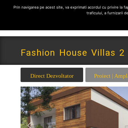
0765 522 734 | 0724 880 890
contact@imoneria.ro
Prin navigarea pe acest site, va exprimati acordul cu privire la fap
traficului, a furnizarii
Fashion House Villas 2
Direct Dezvoltator
Proiect | Ampl