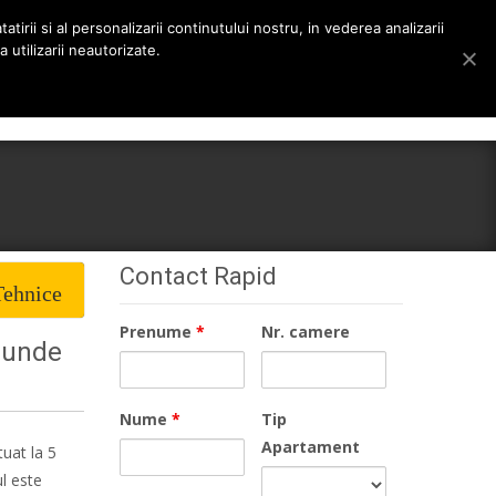
tirii si al personalizarii continutului nostru, in vederea analizarii
 utilizarii neautorizate.
Search
rieri
Despre noi
Stiri
Contact
for:
Contact Rapid
Tehnice
Prenume
*
Nr. camere
i unde
Nume
*
Tip
Apartament
tuat la 5
l este