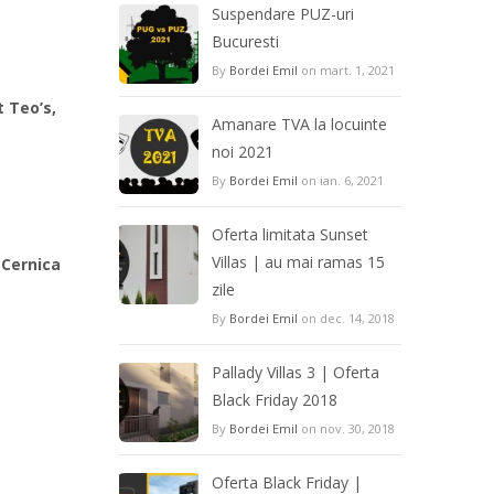
Suspendare PUZ-uri
Bucuresti
By
Bordei Emil
on mart. 1, 2021
 Teo’s,
Amanare TVA la locuinte
noi 2021
By
Bordei Emil
on ian. 6, 2021
Oferta limitata Sunset
Villas | au mai ramas 15
 Cernica
zile
By
Bordei Emil
on dec. 14, 2018
Pallady Villas 3 | Oferta
Black Friday 2018
By
Bordei Emil
on nov. 30, 2018
Oferta Black Friday |