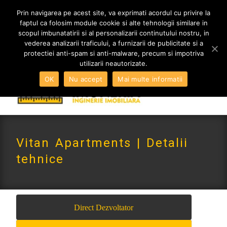
MENIU
Prin navigarea pe acest site, va exprimati acordul cu privire la
faptul ca folosim module cookie si alte tehnologii similare in
scopul imbunatatirii si al personalizarii continutului nostru, in
vederea analizarii traficului, a furnizarii de publicitate si a
0765 522 734 | 0724 880 890
protectiei anti-spam si anti-malware, precum si impotriva
contact@imoneria.ro
utilizarii neautorizate.
OK
Nu accept
Mai multe informatii
Vitan Apartments | Detalii
tehnice
Direct Dezvoltator