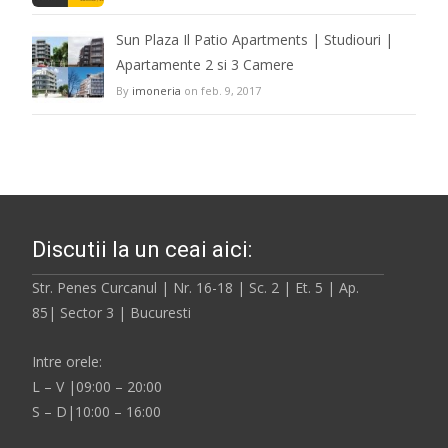
Sun Plaza Il Patio Apartments | Studiouri |
Apartamente 2 si 3 Camere
By
imoneria
on feb. 9, 2017
Discutii la un ceai aici:
Str. Penes Curcanul | Nr. 16-18 | Sc. 2 | Et. 5 | Ap.
85| Sector 3 | Bucuresti
Intre orele:
L – V |09:00 – 20:00
S – D|10:00 – 16:00