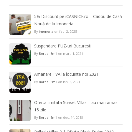
5% Discount pe iCASNICE.ro – Cadou de Casă
Nouă de la Imoneria
By
imoneria
on feb. 2, 2025
Suspendare PUZ-uri Bucuresti
By
Bordei Emil
on mart. 1, 2021
Amanare TVA la locuinte noi 2021
By
Bordei Emil
on ian. 6, 2021
Oferta limitata Sunset Villas | au mai ramas
15 zile
By
Bordei Emil
on dec. 14, 2018
Pallady Villas 3 | Oferta Black Friday 2018