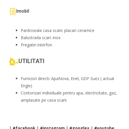
Imobil
Pardoseala casa scarii: placari ceramice
Balustrada scari: inox
Pregatiri interfon
UTILITATI
Furnizori directi: ApaNova, Enel, GDF Suez ( actual
Engie)
Contorizari individuale pentru apa, electricitate, gaz,
amplasate pe casa scarii
|
#facebook
|
#instagram
|
#google+
|
#youtube