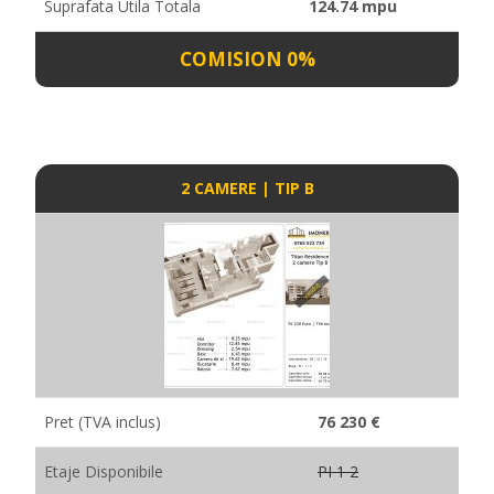
Suprafata Utila Totala
124.74 mpu
COMISION 0%
2 CAMERE | TIP B
Pret (TVA inclus)
76 230 €
Etaje Disponibile
PI 1 2