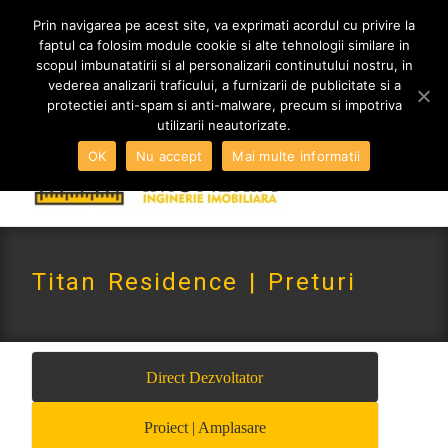
MENIU
Prin navigarea pe acest site, va exprimati acordul cu privire la
faptul ca folosim module cookie si alte tehnologii similare in
scopul imbunatatirii si al personalizarii continutului nostru, in
vederea analizarii traficului, a furnizarii de publicitate si a
0765 522 734 | 0724 880 890
protectiei anti-spam si anti-malware, precum si impotriva
contact@imoneria.ro
utilizarii neautorizate.
OK
Nu accept
Mai multe informatii
Titan Residence | Preturi
Direct Dezvoltator
Proiect | Amplasare