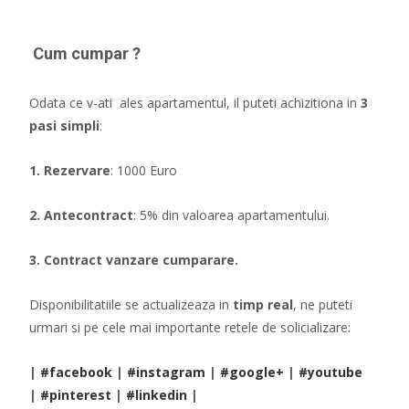
Cum cumpar ?
Odata ce v-ati ales apartamentul, il puteti achizitiona in
3
pasi simpli
:
1. Rezervare
: 1000 Euro
2. Antecontract
: 5% din valoarea apartamentului.
3. Contract vanzare cumparare.
Disponibilitatiile se actualizeaza in
timp real
, ne puteti
urmari si pe cele mai importante retele de solicializare:
|
#facebook
|
#instagram
|
#google+
|
#youtube
|
#pinterest
|
#linkedin
|