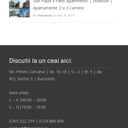
Sun Plaza Il Patio Apartments | Studiouri |
Apartamente 2 si 3 Camere
By
imoneria
on feb. 9, 2017
Discutii la un ceai aici:
Str. Penes Curcanul | Nr. 16-18 | Sc. 2 | Et. 5 | Ap.
85| Sector 3 | Bucuresti
Intre orele:
L – V |09:00 – 20:00
S – D|10:00 – 16:00
0765 522 734 | 0724 880 890