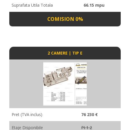
Suprafata Utila Totala
66.15 mpu
COMISION 0%
2 CAMERE | TIP E
Pret (TVA inclus)
76 230 €
Etaje Disponibile
PI 1 2