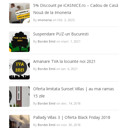
5% Discount pe iCASNICE.ro – Cadou de Casă
Nouă de la Imoneria
By
imoneria
on feb. 2, 2025
Suspendare PUZ-uri Bucuresti
By
Bordei Emil
on mart. 1, 2021
Amanare TVA la locuinte noi 2021
By
Bordei Emil
on ian. 6, 2021
Oferta limitata Sunset Villas | au mai ramas
15 zile
By
Bordei Emil
on dec. 14, 2018
Pallady Villas 3 | Oferta Black Friday 2018
By
Bordei Emil
on nov. 30, 2018