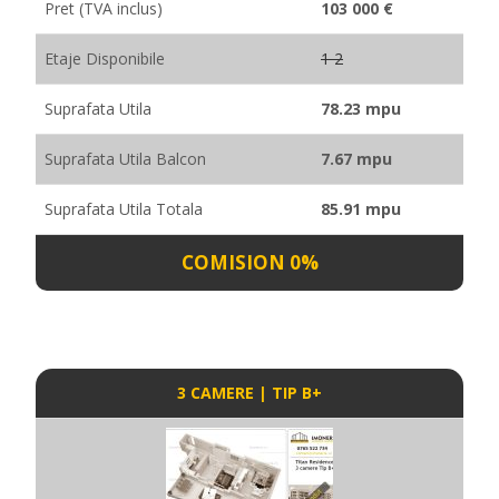
Pret (TVA inclus)
103 000 €
Etaje Disponibile
1 2
Suprafata Utila
78.23 mpu
Suprafata Utila Balcon
7.67 mpu
Suprafata Utila Totala
85.91 mpu
COMISION 0%
3 CAMERE | TIP B+