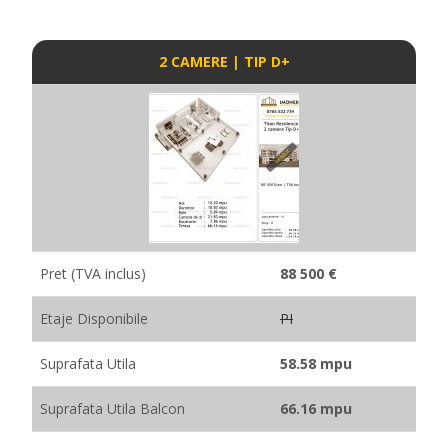
2 CAMERE | TIP D+
Pret (TVA inclus)
88 500 €
Etaje Disponibile
PI
Suprafata Utila
58.58 mpu
Suprafata Utila Balcon
66.16 mpu