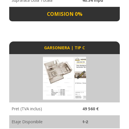
Suprafata Utila Totala
40.54 mpu
COMISION 0%
GARSONIERA | TIP C
Pret (TVA inclus)
49 560 €
Etaje Disponibile
1 2