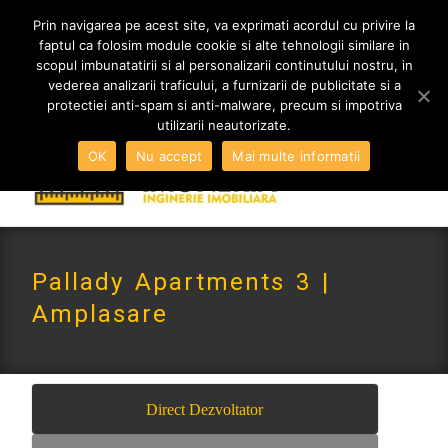
MENIU
Prin navigarea pe acest site, va exprimati acordul cu privire la
faptul ca folosim module cookie si alte tehnologii similare in
scopul imbunatatirii si al personalizarii continutului nostru, in
vederea analizarii traficului, a furnizarii de publicitate si a
0765 522 734 | 0724 880 890
protectiei anti-spam si anti-malware, precum si impotriva
contact@imoneria.ro
utilizarii neautorizate.
OK
Nu accept
Mai multe informatii
Pallady Apartments 3 |
Amplasare
Direct Dezvoltator