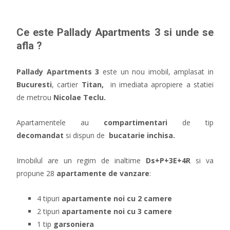
Ce este Pallady Apartments 3 si unde se
afla ?
Pallady Apartments 3
este un nou imobil, amplasat in
Bucuresti
, cartier
Titan,
in imediata apropiere a statiei
de metrou
Nicolae Teclu.
Apartamentele au
compartimentari
de tip
decomandat
si dispun de
bucatarie inchisa.
Imobilul are un regim de inaltime
Ds+P+3E+4R
si va
propune 28
apartamente de vanzare
:
4 tipuri
apartamente noi cu 2 camere
2 tipuri
apartamente noi cu 3 camere
1 tip
garsoniera