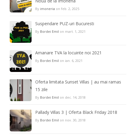
Nouă de la Imoneria
By
imoneria
on feb. 2, 2025
Suspendare PUZ-uri Bucuresti
By
Bordei Emil
on mart. 1, 2021
Amanare TVA la locuinte noi 2021
By
Bordei Emil
on ian. 6, 2021
Oferta limitata Sunset Villas | au mai ramas
15 zile
By
Bordei Emil
on dec. 14, 2018
Pallady Villas 3 | Oferta Black Friday 2018
By
Bordei Emil
on nov. 30, 2018